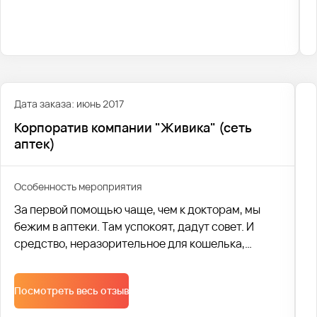
продуктовых фирм.
Дата заказа: июнь 2017
Корпоратив компании "Живика" (сеть
аптек)
Особенность мероприятия
За первой помощью чаще, чем к докторам, мы
бежим в аптеки. Там успокоят, дадут совет. И
средство, неразорительное для кошелька,
посоветуют. Уже 20 лет этим занимается
крупнейшая региональная аптечная сеть
Посмотреть весь отзыв
«Живика». А это, согласитесь, срок!