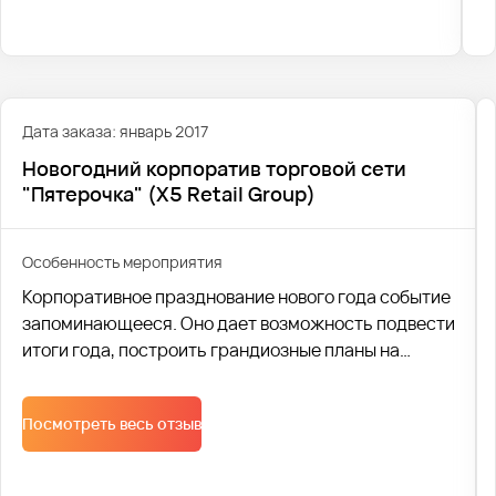
Дата заказа: январь 2017
Новогодний корпоратив торговой сети
"Пятерочка" (X5 Retail Group)
Особенность мероприятия
Корпоративное празднование нового года событие
запоминающееся. Оно дает возможность подвести
итоги года, построить грандиозные планы на
предстоящий год, да и просто сплотить коллектив.
Поэтому профессиональная транспортная
Посмотреть весь отзыв
логистика, один из основных элементов удачного
праздника. Компания Автобус1 помогла
организовать доставку персонала на Новогодний