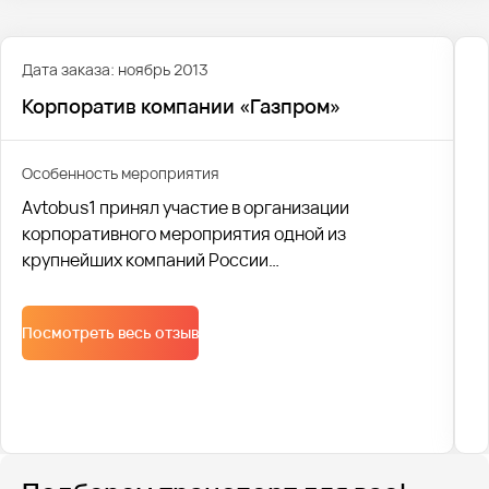
Дата заказа: ноябрь 2013
Корпоратив компании «Газпром»
Особенность мероприятия
Avtobus1 принял участие в организации
корпоративного мероприятия одной из
крупнейших компаний России
"ГазпромТрансгаз". Более 600 человек в
комфортабельных автобусах и в праздничном
Посмотреть весь отзыв
настроении были доставлены на торжество.