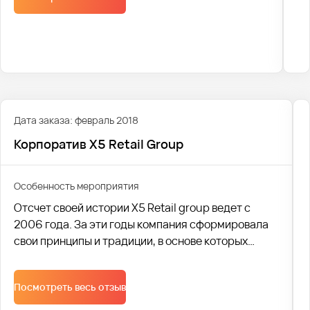
Дата заказа: февраль 2018
Корпоратив X5 Retail Group
Особенность мероприятия
Отсчет своей истории X5 Retail group ведет с
2006 года. За эти годы компания сформировала
свои принципы и традиции, в основе которых
лежит качество продаваемых товаров и
удовлетворение потребностей всех слоев
Посмотреть весь отзыв
населения. В настоящее время X5 Retail group
является одной из крупнейших российских