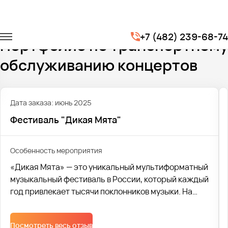
Главная
Портфолио
Транспорт на концерты
+7 (482) 239-68-74
Портфолио по транспортному
обслуживанию концертов
Дата заказа: июнь 2025
Фестиваль "Дикая Мята"
Особенность мероприятия
«Дикая Мята» — это уникальный мультиформатный
музыкальный фестиваль в России, который каждый
год привлекает тысячи поклонников музыки. На
сцене фестиваля выступают как известные и
любимые артисты, так и свежие имена, которые
Посмотреть весь отзыв
только начинают завоевывать сердца слушателей.