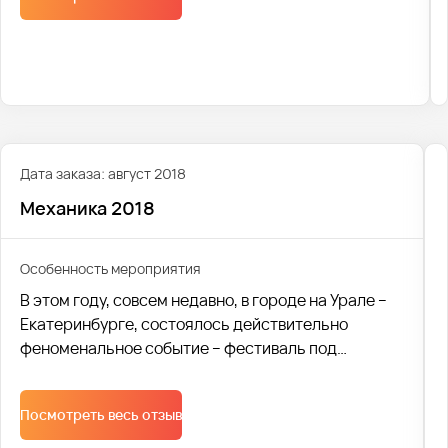
Мы с гордостью отмечаем, что в этом году нам
удалось доставить 2400 человек на фестиваль, и
мы рады разделить с вами эту незабываемую
музыкальную атмосферу!
Дата заказа: август 2018
Механика 2018
Особенность мероприятия
В этом году, совсем недавно, в городе на Урале –
Екатеринбурге, состоялось действительно
феноменальное событие – фестиваль под
названием «Механика 2018». На мероприятии
стоило забыть обо всем на свете и просто
Посмотреть весь отзыв
отдаваться ощущениям. Новейшие технологии
вкупе с человеческим разумом – и получается