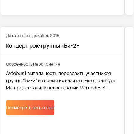
Дата заказа: декабрь 2015
Концерт рок-группы «Би-2»
Особенность мероприятия
Avtobus1 выпала честь перевозить участников
группы “Би-2” во время их визита в Екатеринбург.
Мы предоставили белоснежный Mercedes S-
class, чтобы музыканты чувствовали себя в нем
максимально комфортно и полностью
Посмотреть весь отзыв
организовали поездку.