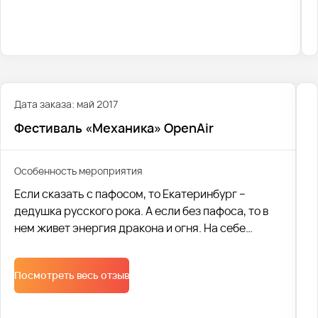
нечто!
Наша компания организовала поездку на
фестиваль. Мы перевезли 251 человека. Было
совершено 10 рейсов, в которых было
задействовано 10 автобусов. Каждый из наших
клиентов остался абсолютно доволен сервисом. И
Дата заказа: май 2017
с удовольствием хотел бы воспользоваться
Фестиваль «Механика» OpenAir
нашими услугами и отправиться на «Механика
2019» в следующем году.
Особенность мероприятия
Если сказать с пафосом, то Екатеринбург –
дедушка русского рока. А если без пафоса, то в
нем живет энергия дракона и огня. На себе
испытали силу и бешеный напор легендарного
наследия драконов участники крупнейшей
Посмотреть весь отзыв
музыкальной вечеринки на Урале.