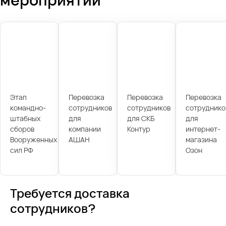
Этап
Перевозка
Перевозка
Перевозка
командно-
сотрудников
сотрудников
сотруднико
штабных
для
для СКБ
для
сборов
компании
Контур
интернет-
Вооруженных
АШАН
магазина
сил РФ
Озон
Требуется доставка
сотрудников?