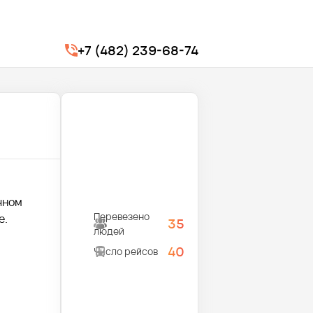
+7 (482) 239-68-74
чном
Перевезено
е.
35
людей
40
Число рейсов