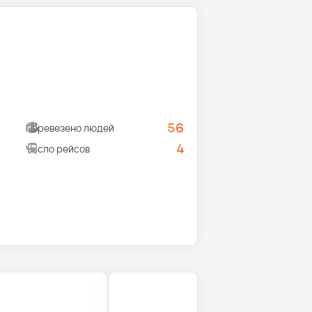
56
Перевезено людей
4
Число рейсов