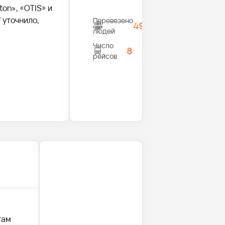
on», «OTIS» и
 уточнило,
Перевезено
495
людей
Число
8
рейсов
там