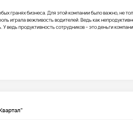
бых гранях бизнеса. Для этой компании было важно, не то
оль играла вежливость водителей. Ведь как непродуктивн
. У ведь продуктивность сотрудников – это деньги компан
а транспорте. Один из пунктов – вежливое и доброжелател
Квартал"