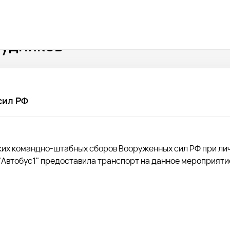
рудников
сил РФ
ских командно-штабных сборов Вооруженных сил РФ при ли
"Автобус1" предоставила транспорт на данное мероприяти