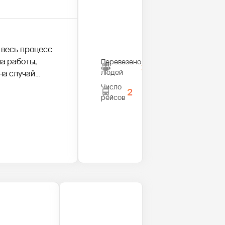
 весь процесс
а работы,
Перевезено
28
людей
на случай
Число
2
рейсов