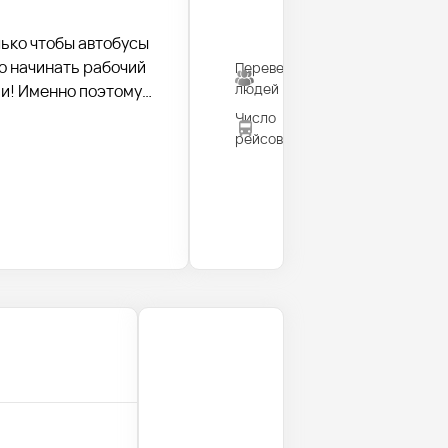
лько чтобы автобусы
о начинать рабочий
Перевезено
820
людей
ии! Именно поэтому
ьное общение с
Число
35
рейсов