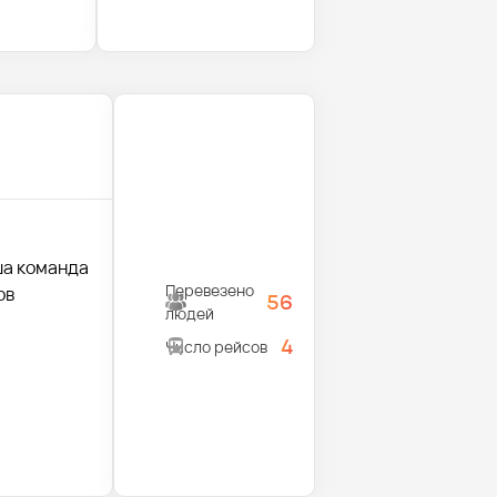
ша команда
Перевезено
ов
56
людей
4
Число рейсов