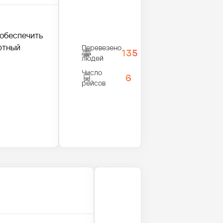
 обеспечить
ртный
Перевезено
135
людей
Число
6
рейсов