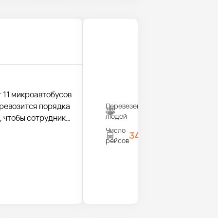
т 11 микроавтобусов
еревозится порядка
Перевезено
470
людей
, чтобы сотрудники
Число
34
рейсов