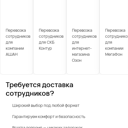
Перевозка
Перевозка
Перевозка
Перевозка
сотрудников
сотрудников
сотрудников
сотруднико
для
для СКБ
для
для
компании
Контур
интернет-
компании
АШАН
магазина
МегаФон
Озон
Требуется доставка
сотрудников?
Широкий выбор под любой формат
Гарантируем комфорт и безопасность
Всегда вовремя — никаких задержек